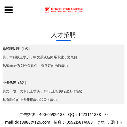
人才招聘
总经理助理（1名）
男，本科以上学历，中文系或新闻系专业，文笔好，
熟练office系列办公软件，有良好的沟通能力。
业务代表（5名）
男女不限，大专以上学历，2年以上相关行业工作经验,
具有独立的业务开拓能力和公关能力。
广告热线：400-0592-188 QQ：1273111888 E-
mail:dds8888@126.com 传真：(0592)5814688 地址：厦门市