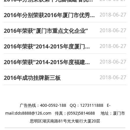
2016年分别荣获2016年厦门市优秀广告作品评比三等奖、组织奖
2018-06-27
2016年荣获“厦门市重点文化企业”
2018-06-27
2016年荣获“2014-2015年度厦门市守合同重信用企业”
2018-06-27
2016年荣获“2014-2015年度福建省守合同重信用企业”
2018-06-27
2016年成功挂牌新三板
2018-06-27
广告热线：400-0592-188 QQ：1273111888 E-
mail:dds8888@126.com 传真：(0592)5814688 地址：厦门市
思明区湖滨南路81号光大银行大厦20层