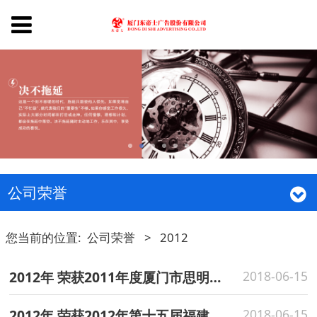
公司荣誉
您当前的位置:
公司荣誉
>
2012
2012年 荣获2011年度厦门市思明区纳税大户
2018-06-15
2012年 荣获2012年第十五届福建省优秀广告作品 银奖、铜奖、优秀奖
2018-06-15